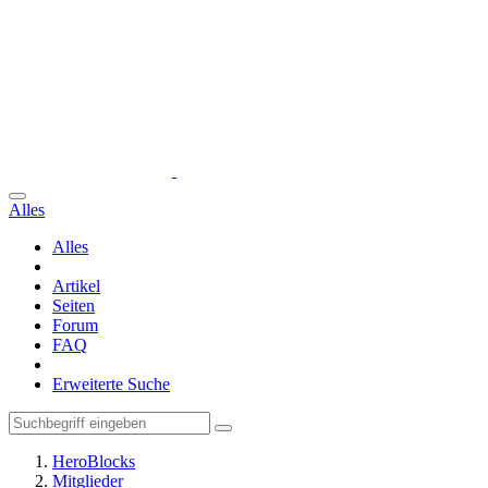
Alles
Alles
Artikel
Seiten
Forum
FAQ
Erweiterte Suche
HeroBlocks
Mitglieder
KeXs1
Beiträge von KeXs1