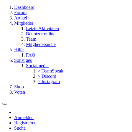
Dashboard
Forum
Artikel
Mitglieder
Letzte Aktivitäten
Benutzer online
Team
Mitgliedersuche
Hilfe
FAQ
Sonstiges
Socialmedia
> TeamSpeak
> Discord
> Instagram
Shop
Voten
Anmelden
Registrieren
Suche